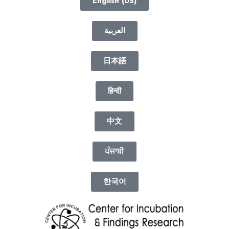
English (US)
العربية
日本語
हिन्दी
中文
ਪੰਜਾਬੀ
한국어